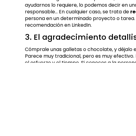
ayudarnos lo requiere, lo podemos decir en una
responsable… En cualquier caso, se trata de
re
persona en un determinado proyecto o tarea.
recomendación en LinkedIn.
3. El agradecimiento detalli
Cómprale unas galletas o chocolate, y déjalo
Parece muy tradicional, pero es muy efectivo. 
el esfuerzo y el tiempo. Si conoces a la perso
para el lector irreductible, un bloc de post-its
amante del café…
4. El agradecimiento compa
Una muy buena forma de mostrar agradecimi
persona. Invítala a un café, a desayunar, a 
darle las gracias, os servirá para fortalecer l
5. El agradecimiento útil