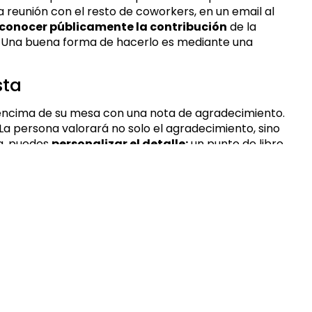
 reunión con el resto de coworkers, en un email al
conocer públicamente la contribución
de la
 Una buena forma de hacerlo es mediante una
sta
 encima de su mesa con una nota de agradecimiento.
La persona valorará no solo el agradecimiento, sino
na, puedes
personalizar el detalle:
un punto de libro
 para el fan de la organización, una taza para el
rtido
ento es
compartir unos momentos
con la
comer… Lo que consideres más adecuado. Además de
a relación y conoceros mejor.