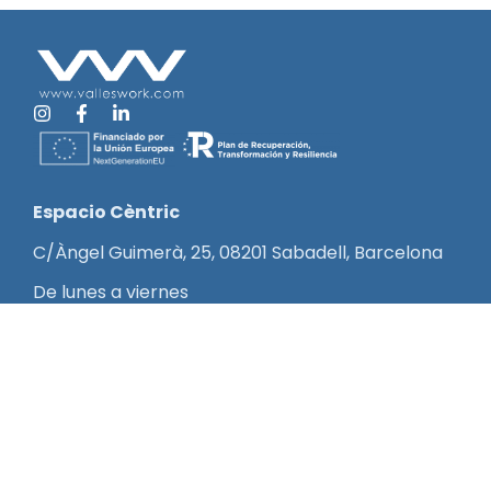
Espacio Cèntric
C/Àngel Guimerà, 25, 08201 Sabadell, Barcelona
De lunes a viernes
9 – 13 h, 15:30 – 19:30 h
935 95 07 07
info@valleswork.com