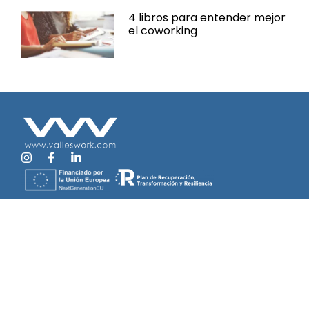
4 libros para entender mejor
el coworking
Espacio Cèntric
C/Àngel Guimerà, 25, 08201 Sabadell, Barcelona
De lunes a viernes
9 – 13 h, 15:30 – 19:30 h