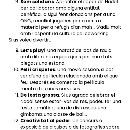
Som solidaris
. Aprofitar el sopar de Nadal
per col·laborar amb alguna entitat
benèfica, ja sigui fent donacions per a una
ONG, recollint joguines per a nens o
material per a refugis d’animals… S’adiu molt
amb l’esperit i la cultura del coworking.
Si us voleu divertir…
Let’s play!
Una marató de jocs de taula
amb diferents equips i jocs per riure tots
plegats una estona.
Peli i crispetes
. Una movie session, si pot
ser d’una pel·lícula relacionada amb el que
feu. Després es comenta la pel·lícula
mentre feu unes cerveses.
De festa grossa
. Si us agrada celebrar el
Nadal sense estar-vos de res, podeu fer una
festa temàtica, una de disfresses, una
gimkama, una classe de ball…
Creativitat al poder
. Un concurs o
exposició de dibuixos o de fotografies sobre