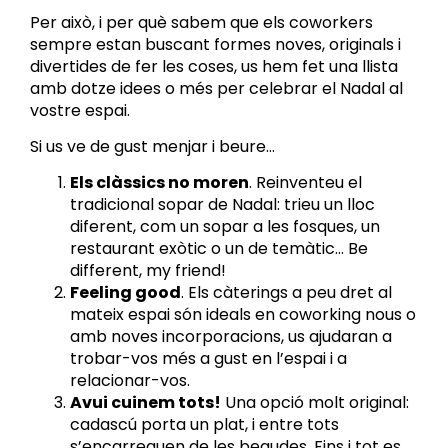
Per això, i per què sabem que els coworkers
sempre estan buscant formes noves, originals i
divertides de fer les coses, us hem fet una llista
amb dotze idees o més per celebrar el Nadal al
vostre espai.
Si us ve de gust menjar i beure…
Els clàssics no moren
. Reinventeu el
tradicional sopar de Nadal: trieu un lloc
diferent, com un sopar a les fosques, un
restaurant exòtic o un de temàtic… Be
different, my friend!
Feeling good
. Els càterings a peu dret al
mateix espai són ideals en coworking nous o
amb noves incorporacions, us ajudaran a
trobar-vos més a gust en l’espai i a
relacionar-vos.
Avui cuinem tots!
Una opció molt original:
cadascú porta un plat, i entre tots
s’encarreguen de les begudes. Fins i tot es