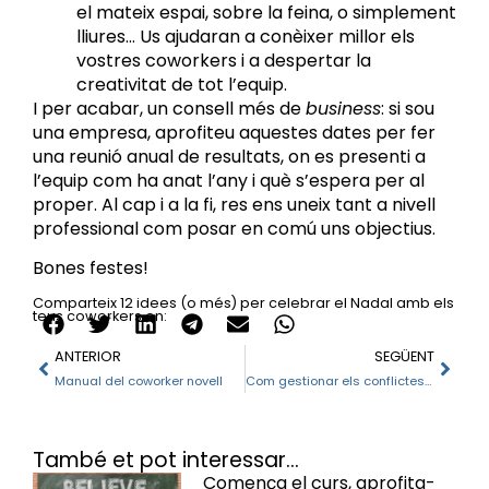
el mateix espai, sobre la feina, o simplement
lliures… Us ajudaran a conèixer millor els
vostres coworkers i a despertar la
creativitat de tot l’equip.
I per acabar, un consell més de
business
: si sou
una empresa, aprofiteu aquestes dates per fer
una reunió anual de resultats, on es presenti a
l’equip com ha anat l’any i què s’espera per al
proper. Al cap i a la fi, res ens uneix tant a nivell
professional com posar en comú uns objectius.
Bones festes!
Comparteix 12 idees (o més) per celebrar el Nadal amb els
teus coworkers en:
ANTERIOR
SEGÜENT
Manual del coworker novell
Com gestionar els conflictes amb els teus coworkers
També et pot interessar...
Comença el curs, aprofita-