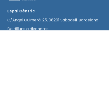
Espai Cèntric
C/Àngel Guimerà, 25, 08201 Sabadell, Barcelona
De dilluns a divendres
9 – 13 h, 15:30 – 19:30 h
935 95 07 07
info@valleswork.com
Espai FORMAE
C/ Pau Vila i Dinarès, 16
08192, Sant Quirze del Vallès, Barcelona
De dilluns a divendres
9 – 21 h