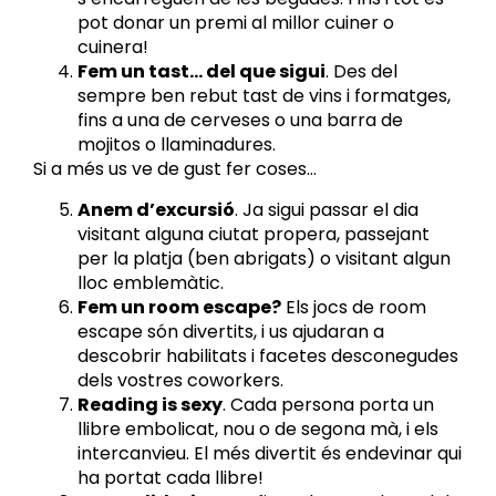
pot donar un premi al millor cuiner o
cuinera!
Fem un tast… del que sigui
. Des del
sempre ben rebut tast de vins i formatges,
fins a una de cerveses o una barra de
mojitos o llaminadures.
Si a més us ve de gust fer coses…
Anem d’excursió
. Ja sigui passar el dia
visitant alguna ciutat propera, passejant
per la platja (ben abrigats) o visitant algun
lloc emblemàtic.
Fem un room escape?
Els jocs de room
escape són divertits, i us ajudaran a
descobrir habilitats i facetes desconegudes
dels vostres coworkers.
Reading is sexy
. Cada persona porta un
llibre embolicat, nou o de segona mà, i els
intercanvieu. El més divertit és endevinar qui
ha portat cada llibre!