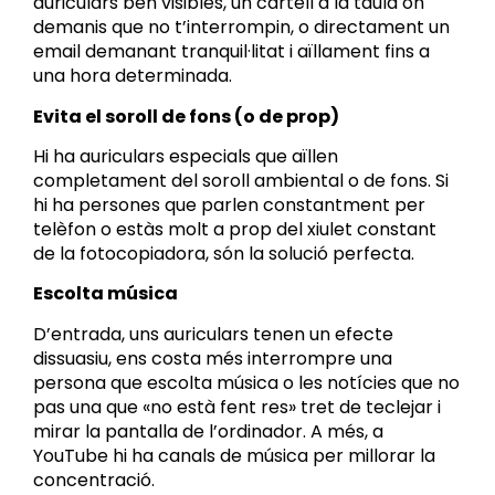
auriculars ben visibles, un cartell a la taula on
demanis que no t’interrompin, o directament un
email demanant tranquil·litat i aïllament fins a
una hora determinada.
Evita el soroll de fons (o de prop)
Hi ha auriculars especials que aïllen
completament del soroll ambiental o de fons. Si
hi ha persones que parlen constantment per
telèfon o estàs molt a prop del xiulet constant
de la fotocopiadora, són la solució perfecta.
Escolta música
D’entrada, uns auriculars tenen un efecte
dissuasiu, ens costa més interrompre una
persona que escolta música o les notícies que no
pas una que «no està fent res» tret de teclejar i
mirar la pantalla de l’ordinador. A més, a
YouTube hi ha canals de
música per millorar la
concentració
.