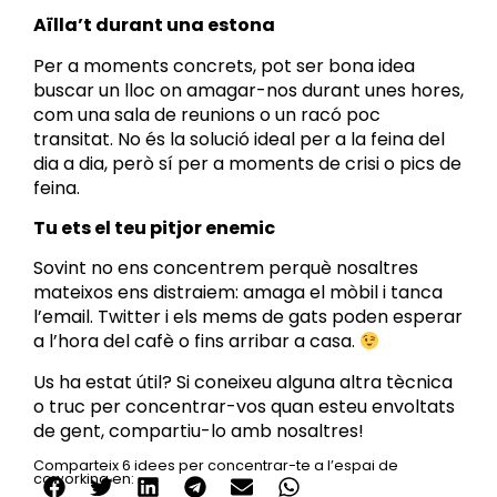
Aïlla’t durant una estona
Per a moments concrets, pot ser bona idea
buscar un lloc on amagar-nos durant unes hores,
com una sala de reunions o un racó poc
transitat. No és la solució ideal per a la feina del
dia a dia, però sí per a moments de crisi o pics de
feina.
Tu ets el teu pitjor enemic
Sovint no ens concentrem perquè nosaltres
mateixos ens distraiem: amaga el mòbil i tanca
l’email. Twitter i els mems de gats poden esperar
a l’hora del cafè o fins arribar a casa.
Us ha estat útil? Si coneixeu alguna altra tècnica
o truc per concentrar-vos quan esteu envoltats
de gent, compartiu-lo amb nosaltres!
Comparteix 6 idees per concentrar-te a l’espai de
coworking en: